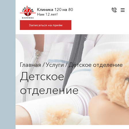
Клиника 120 на 80
Нам 12 лет!
Записаться на приём
Главная
/
Услуги
/
Детское отделение
Детское
отделение